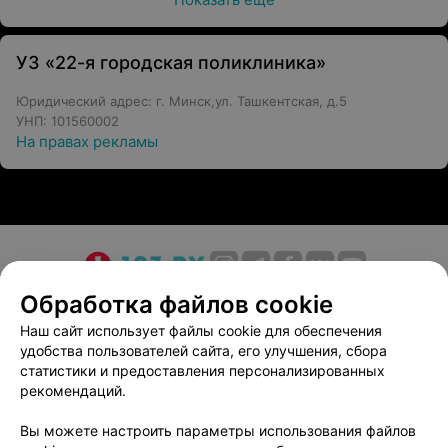
УЗ «22-я городская поликлиника»
Юридический адрес: г. Минск,ул. Ташкентская, д.5
УНП: 101560002
На правах рекламы
О проекте
Новости проекта
Размещение рекламы
Обработка файлов cookie
Медицинский маркетинг
Публичный договор
Наш сайт использует файлы cookie для обеспечения
удобства пользователей сайта, его улучшения, сбора
Пользовательское соглашение
Способы оплаты
статистики и предоставления персонализированных
Вакансии
Партнеры
рекомендаций.
Написать руководителю 103.by
Вы можете настроить параметры использования файлов
Написать в поддержку