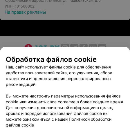
Юридический адрес: г. Минск,ул. Ташкентская, д.5
УНП: 101560002
На правах рекламы
О проекте
Новости проекта
Размещение рекламы
Обработка файлов cookie
Медицинский маркетинг
Публичный договор
Наш сайт использует файлы cookie для обеспечения
удобства пользователей сайта, его улучшения, сбора
Пользовательское соглашение
Способы оплаты
статистики и предоставления персонализированных
Вакансии
Партнеры
рекомендаций.
Написать руководителю 103.by
Вы можете настроить параметры использования файлов
Написать в поддержку
cookie или изменить свое согласие в более позднее время.
Персональные настройки cookie
Для получения дополнительной информации о целях,
сроках и порядке использования файлов cookie вы
Обработка персональных данных
можете ознакомиться с нашей
Политикой обработки
файлов cookie